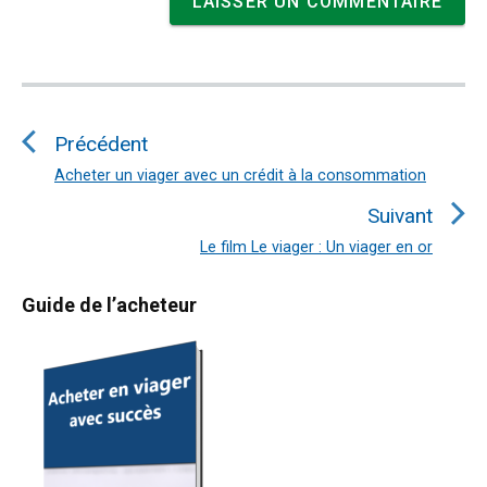
Navigation
de
Précédent
l’article
Acheter un viager avec un crédit à la consommation
Article
précédent
Suivant
:
Le film Le viager : Un viager en or
Article
suivant
Primary
Guide de l’acheteur
:
Sidebar