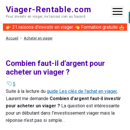
Skip
Viager-Rentable.com
to
Me
Pour investir en viager, ne laissez rien au hasard
content
21 raisons d'investir en viager
Formation gratuite
Accueil
Acheter en viager
Combien faut-il d’argent pour
acheter un viager ?
comments
on
5
"Combien
Suite à la lecture du
guide Les clés de l’achat en viager
,
faut-
Laurent me demande
Combien d’argent faut-il investir
il
pour acheter un viager ?
La question est intéressante
d’argent
pour un débutant dans l’investissement viager mais la
pour
réponse n’est pas si simple…
acheter