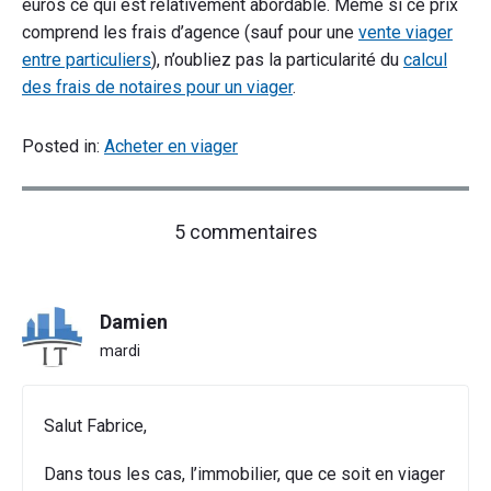
euros ce qui est relativement abordable. Même si ce prix
comprend les frais d’agence (sauf pour une
vente viager
entre particuliers
), n’oubliez pas la particularité du
calcul
des frais de notaires pour un viager
.
Posted in:
Acheter en viager
on
5 commentaires
"Combien
faut-
il
Damien
d’argent
pour
mardi
acheter
un
viager
Salut Fabrice,
?"
Dans tous les cas, l’immobilier, que ce soit en viager