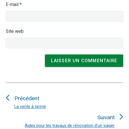
E-mail
*
Site web
Navigation
de
Précédent
l’article
La vente à terme
Article
précédent
Suivant
:
Aides pour les travaux de rénovation d’un viager
Article