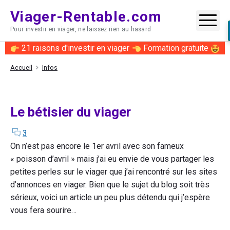
Skip
Viager-Rentable.com
to
Me
Pour investir en viager, ne laissez rien au hasard
content
21 raisons d'investir en viager
Formation gratuite
Accueil
Infos
Le bétisier du viager
comments
on
3
"Le
On n’est pas encore le 1er avril avec son fameux
bétisier
« poisson d’avril » mais j’ai eu envie de vous partager les
du
petites perles sur le viager que j’ai rencontré sur les sites
viager"
d’annonces en viager. Bien que le sujet du blog soit très
sérieux, voici un article un peu plus détendu qui j’espère
vous fera sourire…