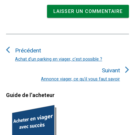
Navigation
de
Précédent
l’article
Achat d’un parking en viager, c’est possible ?
Article
précédent
Suivant
:
Annonce viager, ce qu’il vous faut savoir
Article
suivant
Primary
Guide de l’acheteur
:
Sidebar