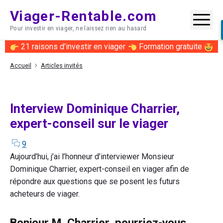
Skip
Viager-Rentable.com
to
Me
Pour investir en viager, ne laissez rien au hasard
content
21 raisons d'investir en viager
Formation gratuite
Accueil
Articles invités
Interview Dominique Charrier,
expert-conseil sur le viager
comments
on
9
"Interview
Aujourd’hui, j’ai l’honneur d’interviewer Monsieur
Dominique
Dominique Charrier, expert-conseil en viager afin de
Charrier,
répondre aux questions que se posent les futurs
expert-
acheteurs de viager.
conseil
sur
Bonjour M. Charrier, pourriez-vous