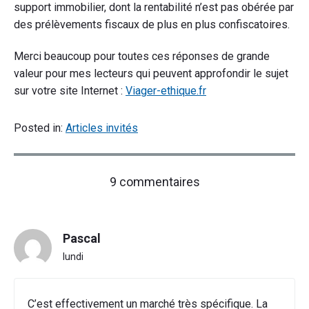
support immobilier, dont la rentabilité n’est pas obérée par
des prélèvements fiscaux de plus en plus confiscatoires.
Merci beaucoup pour toutes ces réponses de grande
valeur pour mes lecteurs qui peuvent approfondir le sujet
sur votre site Internet :
Viager-ethique.fr
Posted in:
Articles invités
on
9 commentaires
"Interview
Dominique
Charrier,
Pascal
expert-
conseil
lundi
sur
le
viager"
C’est effectivement un marché très spécifique. La