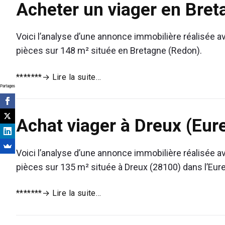
Acheter un viager en Bret
Lyon
9
Voici l’analyse d’une annonce immobilière réalisée ave
pièces sur 148 m² située en Bretagne (Redon).
Acheter
*******
→ Lire la suite…
Partages
un
viager
en
Achat viager à Dreux (Eure
Bretagne
Voici l’analyse d’une annonce immobilière réalisée ave
pièces sur 135 m² située à Dreux (28100) dans l’Eure-
Achat
*******
→ Lire la suite…
viager
à