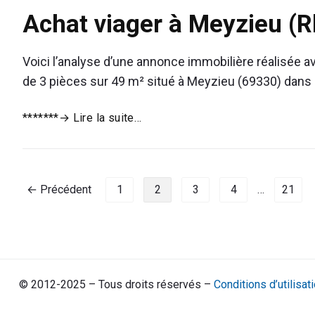
Dreux
Achat viager à Meyzieu (
(Eure-
et-
Loir)
Voici l’analyse d’une annonce immobilière réalisée ave
de 3 pièces sur 49 m² situé à Meyzieu (69330) dans 
Achat
*******
→ Lire la suite…
viager
à
Meyzieu
Pagination
(Rhône)
← Précédent
1
2
3
4
…
21
des
publications
© 2012-2025 – Tous droits réservés –
Conditions d’utilisa