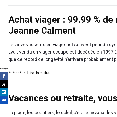
de
son
Achat viager : 99.99 % de
assurance-
vie
Jeanne Calment
?
Les investisseurs en viager ont souvent peur du sy
avait vendu en viager occupé est décédée en 1997 à
que ce record de longévité n’arrivera probablement p
Partages
Achat
*******
→ Lire la suite…
viager
:
99.99
Vacances ou retraite, vous
%
de
ne
La plage, les cocotiers, le soleil, c’est le nirvana 