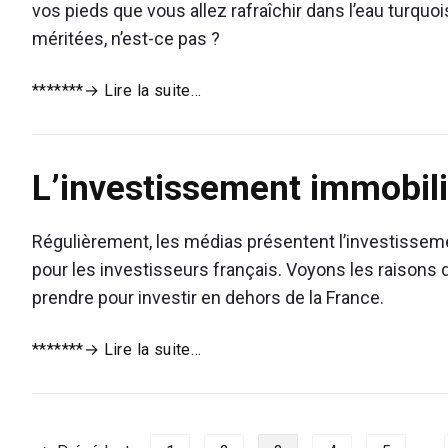
pas
vos pieds que vous allez rafraîchir dans l’eau turquo
subir
méritées, n’est-ce pas ?
le
syndrome
Vacances
*******
→ Lire la suite…
Jeanne
ou
Calment
retraite,
vous
L’investissement immobilie
ne
devez
pas
Régulièrement, les médias présentent l’investisseme
choisir
pour les investisseurs français. Voyons les raisons
prendre pour investir en dehors de la France.
L’investissement
*******
→ Lire la suite…
immobilier
à
l’étranger,
possible