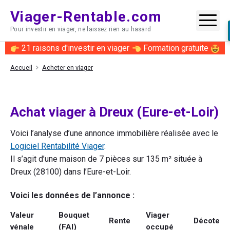
Skip
Viager-Rentable.com
to
Me
Pour investir en viager, ne laissez rien au hasard
content
21 raisons d'investir en viager
Formation gratuite
Accueil
Acheter en viager
Achat viager à Dreux (Eure-et-Loir)
Voici l’analyse d’une annonce immobilière réalisée avec le
Logiciel Rentabilité Viager
.
Il s’agit d’une maison de 7 pièces sur 135 m² située à
Dreux (28100) dans l’Eure-et-Loir.
Voici les données de l’annonce :
Valeur
Bouquet
Viager
Rente
Décote
vénale
(FAI)
occupé