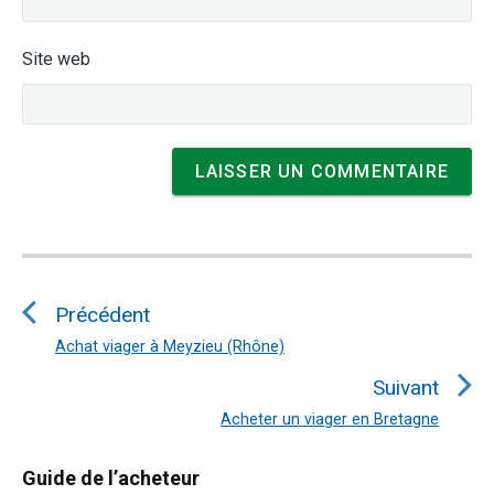
Site web
Navigation
de
Précédent
l’article
Achat viager à Meyzieu (Rhône)
Article
précédent
Suivant
:
Acheter un viager en Bretagne
Article
suivant
Primary
Guide de l’acheteur
: