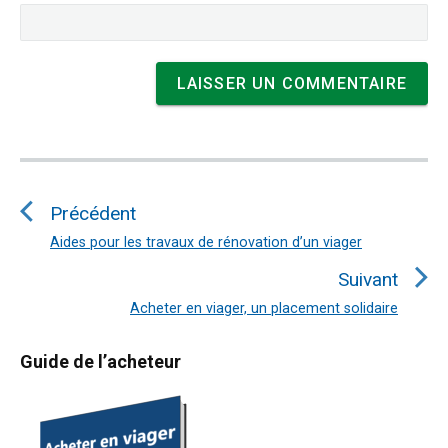
Navigation
de
Précédent
l’article
Aides pour les travaux de rénovation d’un viager
Article
précédent
Suivant
:
Acheter en viager, un placement solidaire
Article
suivant
Primary
Guide de l’acheteur
:
Sidebar