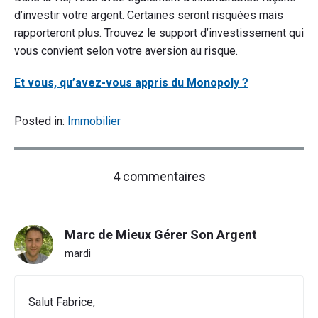
d’investir votre argent. Certaines seront risquées mais
rapporteront plus. Trouvez le support d’investissement qui
vous convient selon votre aversion au risque.
Et vous, qu’avez-vous appris du Monopoly ?
Posted in:
Immobilier
on
4 commentaires
"Apprendre
à
investir
Marc de Mieux Gérer Son Argent
est
un
mardi
jeu
d’enfant"
Salut Fabrice,