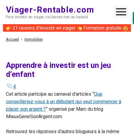
Skip
Viager-Rentable.com
to
Me
Pour investir en viager, ne laissez rien au hasard
content
21 raisons d'investir en viager
Formation gratuite
Accueil
Immobilier
Apprendre à investir est un jeu
d’enfant
comments
on
4
"Apprendre
Cet article participe au carnaval d’articles “
Que
à
conseilleriez-vous à un débutant qui veut commencer à
investir
placer son argent ?
” organisé par Marc du blog
est
MieuxGererSonArgent.com.
un
jeu
Retrouvez les réponses d’autres blogueurs à la même