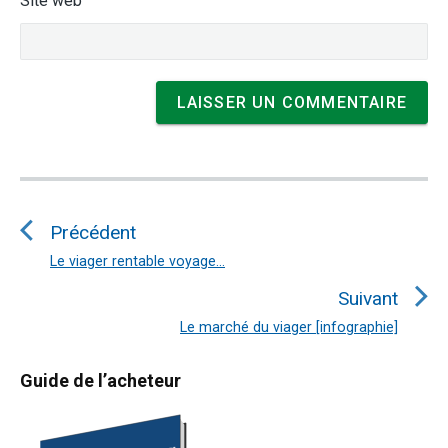
Site web
Navigation
de
Précédent
l’article
Le viager rentable voyage…
Article
précédent
Suivant
:
Le marché du viager [infographie]
Article
suivant
Primary
Guide de l’acheteur
:
Sidebar