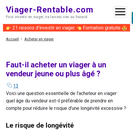
Skip
Viager-Rentable.com
to
Me
Pour investir en viager, ne laissez rien au hasard
content
21 raisons d'investir en viager
Formation gratuite
Accueil
Acheter en viager
Faut-il acheter un viager à un
vendeur jeune ou plus âgé ?
comments
on
13
"Faut-
Voici une question essentielle de l’acheteur en viager :
il
quel âge du vendeur est-il préférable de prendre en
acheter
compte pour réduire le risque d’une longévité excessive ?
un
viager
Le risque de longévité
à