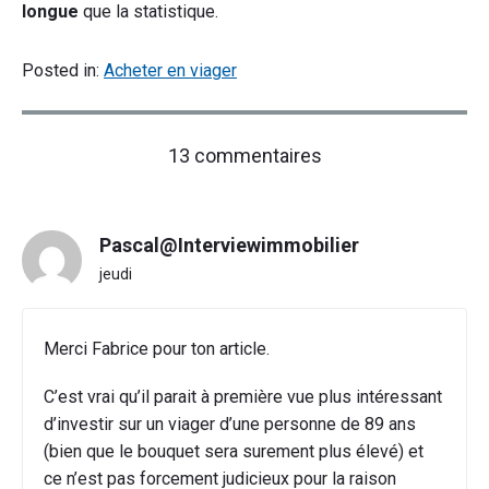
longue
que la statistique.
Posted in:
Acheter en viager
on
13 commentaires
"Faut-
il
acheter
Pascal@Interviewimmobilier
un
viager
jeudi
à
un
vendeur
Merci Fabrice pour ton article.
jeune
ou
C’est vrai qu’il parait à première vue plus intéressant
plus
d’investir sur un viager d’une personne de 89 ans
âgé
?"
(bien que le bouquet sera surement plus élevé) et
ce n’est pas forcement judicieux pour la raison