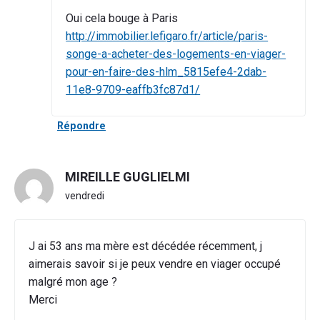
Oui cela bouge à Paris
http://immobilier.lefigaro.fr/article/paris-
songe-a-acheter-des-logements-en-viager-
pour-en-faire-des-hlm_5815efe4-2dab-
11e8-9709-eaffb3fc87d1/
Répondre
MIREILLE GUGLIELMI
vendredi
J ai 53 ans ma mère est décédée récemment, j
aimerais savoir si je peux vendre en viager occupé
malgré mon age ?
Merci