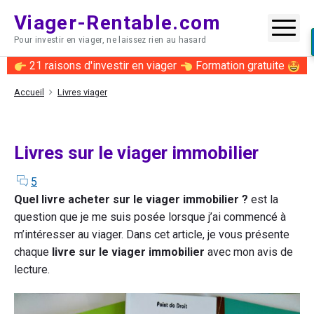
Skip
Viager-Rentable.com
to
Me
Pour investir en viager, ne laissez rien au hasard
content
21 raisons d'investir en viager
Formation gratuite
Accueil
Livres viager
Livres sur le viager immobilier
comments
on
5
"Livres
Quel livre acheter sur le viager immobilier ?
est la
sur
question que je me suis posée lorsque j’ai commencé à
le
m’intéresser au viager. Dans cet article, je vous présente
viager
chaque
livre sur le viager immobilier
avec mon avis de
immobilier"
lecture.