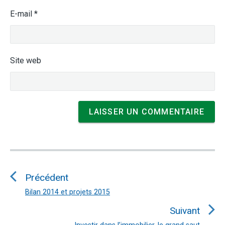
E-mail
*
Site web
Navigation
de
Précédent
l’article
Bilan 2014 et projets 2015
Article
précédent
Suivant
:
Investir dans l’immobilier, le grand saut