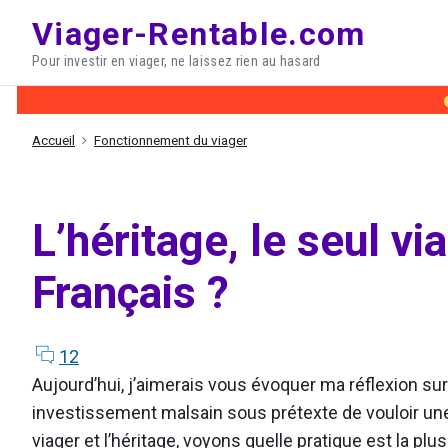
Skip
Viager-Rentable.com
to
Pour investir en viager, ne laissez rien au hasard
content
Accueil
Fonctionnement du viager
L’héritage, le seul v
Français ?
comments
on
12
"L’héritage,
Aujourd’hui, j’aimerais vous évoquer ma réflexion sur 
le
investissement malsain sous prétexte de vouloir une
seul
viager et l’héritage, voyons quelle pratique est la plu