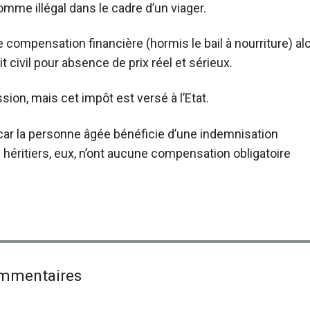
omme illégal dans le cadre d’un viager.
 de compensation financière (hormis le bail à nourriture) al
civil pour absence de prix réel et sérieux.
ssion, mais cet impôt est versé à l’Etat.
 car la personne âgée bénéficie d’une indemnisation
s héritiers, eux, n’ont aucune compensation obligatoire
on
mmentaires
"L’héritage,