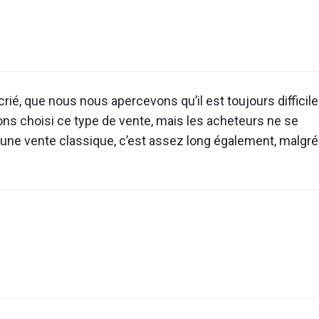
le
seul
viager
acceptable
pour
les
écrié, que nous nous apercevons qu’il est toujours difficile
Français
ons choisi ce type de vente, mais les acheteurs ne se
?"
ur une vente classique, c’est assez long également, malgré