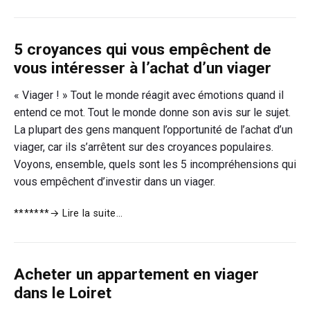
étapes
pour
booster
5 croyances qui vous empêchent de
votre
future
vous intéresser à l’achat d’un viager
retraite
grâce
« Viager ! » Tout le monde réagit avec émotions quand il
au
entend ce mot. Tout le monde donne son avis sur le sujet.
viager
La plupart des gens manquent l’opportunité de l’achat d’un
viager, car ils s’arrêtent sur des croyances populaires.
Voyons, ensemble, quels sont les 5 incompréhensions qui
vous empêchent d’investir dans un viager.
5
*******
→ Lire la suite…
croyances
qui
vous
Acheter un appartement en viager
empêchent
de
dans le Loiret
vous