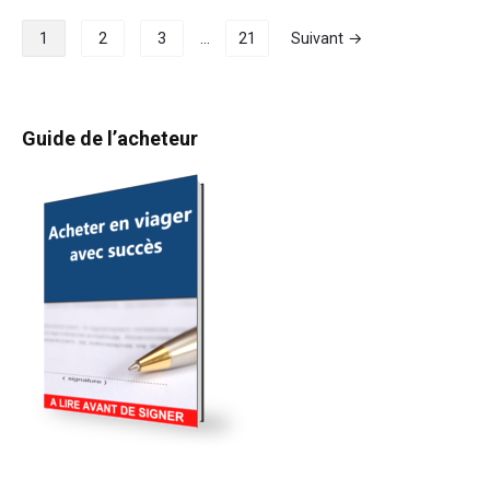
viager
Pagination
1
2
3
…
21
Suivant →
à
des
Blois
publications
Primary
Guide de l’acheteur
Sidebar