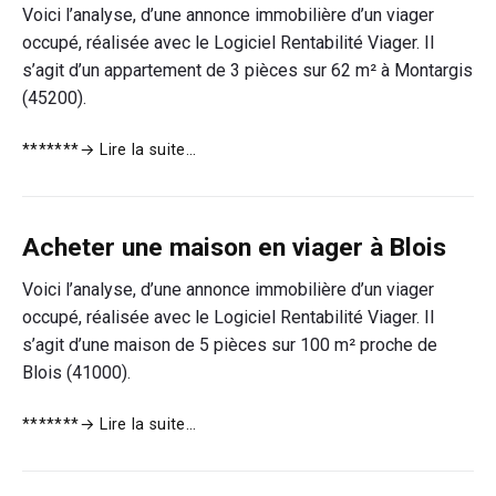
intéresser
Voici l’analyse, d’une annonce immobilière d’un viager
à
occupé, réalisée avec le Logiciel Rentabilité Viager. Il
l’achat
s’agit d’un appartement de 3 pièces sur 62 m² à Montargis
d’un
(45200).
viager
Acheter
*******
→ Lire la suite…
un
appartement
en
Acheter une maison en viager à Blois
viager
dans
Voici l’analyse, d’une annonce immobilière d’un viager
le
occupé, réalisée avec le Logiciel Rentabilité Viager. Il
Loiret
s’agit d’une maison de 5 pièces sur 100 m² proche de
Blois (41000).
Acheter
*******
→ Lire la suite…
une
maison
en